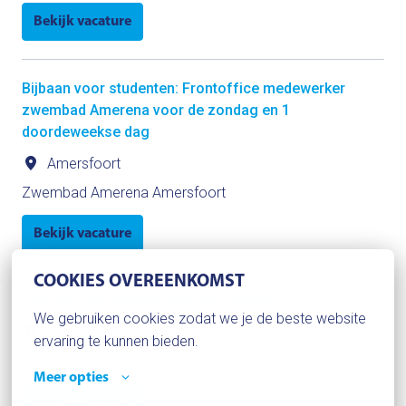
Bekijk vacature
Bijbaan voor studenten: Frontoffice medewerker
zwembad Amerena voor de zondag en 1
doordeweekse dag
Amersfoort
Zwembad Amerena Amersfoort
Bekijk vacature
COOKIES OVEREENKOMST
Opleiding tot zweminstructeur Haarlem
We gebruiken cookies zodat we je de beste website 
Haarlem
•
+1 meer
ervaring te kunnen bieden.
Zwembaden algemeen
Meer opties
Bekijk vacature