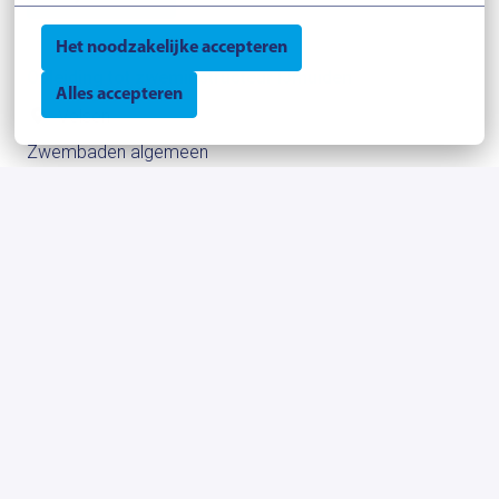
Het noodzakelijke accepteren
Opleiding tot zweminstructeur IJmuiden
Alles accepteren
Velsen
Zwembaden algemeen
Bekijk vacature
Zwembadmedewerker De Planeet (allround)
Haarlem
Zwembaden Haarlem
Bekijk vacature
Zwembadmedewerker De Planeet Haarlem