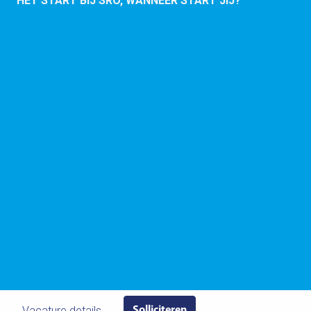
HET START BIJ SRO, WANNEER START JIJ?
Vacature details
Solliciteren