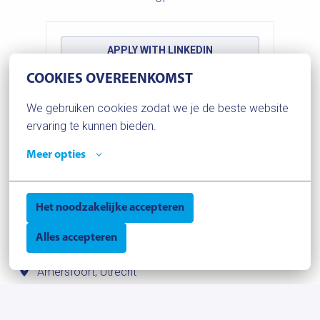
APPLY WITH LINKEDIN
ONBESCHIKBAAR
COOKIES OVEREENKOMST
Cookies bijwerken
We gebruiken cookies zodat we je de beste website 
APPLY WITH INDEED
ervaring te kunnen bieden.
ONBESCHIKBAAR
Cookies bijwerken
Meer opties
Het noodzakelijke accepteren
Deel vacature
Alles accepteren
Amersfoort
,
Utrecht
€ 2.348 - € 2.914 per maand